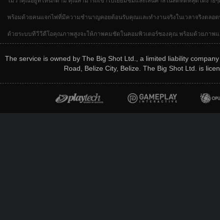
ไม่ว่าคุณอยู่ที่ไหนก็ตาม คุณสามารถเข้าไปเยี่ยมชมและเล่นคาสิโนสดที่ดีที่สุดได้ง่า
พร้อมด้วยคนแจกไพ่ที่มีความชำนาญคอยต้อนรับคุณและทำงานจริงในเวลาจริงตลอดทั้งเก
ด้วยระบบทีวีวีดีโอคุณภาพสูงจะให้ภาพคมชัดในคอมพิวเตอร์ชองคุณ พร้อมด้วยภาพแวดล้
The service is owned by The Big Shot Ltd., a limited liability compan
Road, Belize City, Belize. The Big Shot Ltd. is l