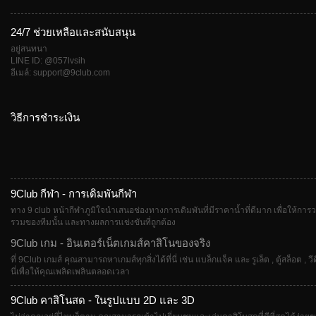
24/7 ช่วยเหลือและสนับสนุน
อยู่สนทนา
LINE ID: @057lvsih
อีเมล์: support@9club.com
วิธีการชำระเงิน
9Club กีฬา - การเดิมพันกีฬา
ทาง 9 club หน้ากีฬาภูมิใจนำเสนอช่องทางการเดิมพันที่มีราคาน้ำที่ดีมาก เพื่อให้การว
รวมของทีมนั้น และทางผลการแข่งขันที่ถูกต้อง
9Club เกม - อินเตอร์เน็ตเกมส์คาสิโนของจริง
ที่ 9Club เกมส์ คุณสามารถหาเกมส์ทุกสิ่งได้ที่นี่ เช่น แบล็กแจ็ค และ รูเล็ต , ตู้สล็อต
นี่เพื่อให้คุณเพลิดเพลินตลอดเวลา
9Club คาสิโนสด - ในรูปแบบ 2D และ 3D