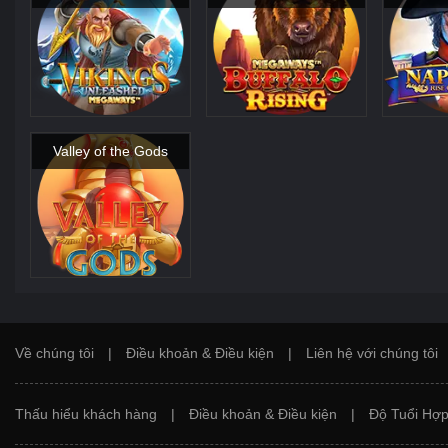
Valley of the Gods
Về chúng tôi
|
Điều khoản & Điều kiện
|
Liên hệ với chúng tôi
Thấu hiểu khách hàng
|
Điều khoản & Điều kiện
|
Độ Tuổi Hợp