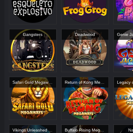
Gangsters
Deadwood
Safari Gold Megaways
Return of Kong Megaways
Vikings Unleashed Megaways
Buffalo Rising Megaways
Na