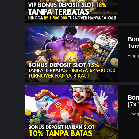
Bon
Tur
Hingg
Bon
(7x
Hingg