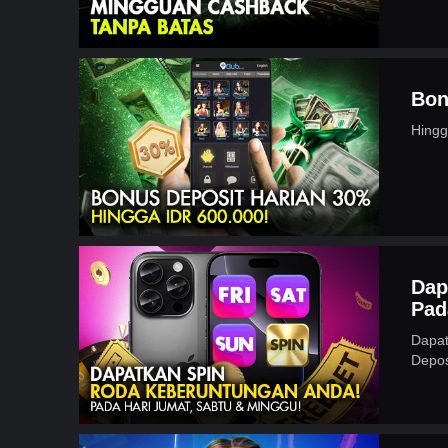
Bon
Hingg
Dap
Pad
Dapat
Depos