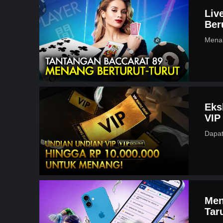
Liv
Ber
Menan
Eks
VIP
Dapat
Men
Tar