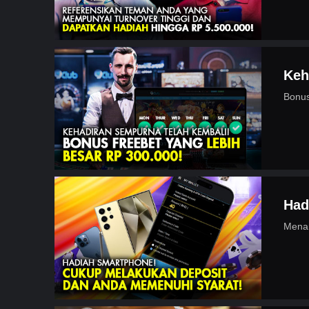
Keh
Bonus
Had
Menan