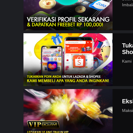
Imbal
Tuk
Sho
Kami 
Eks
Maksi