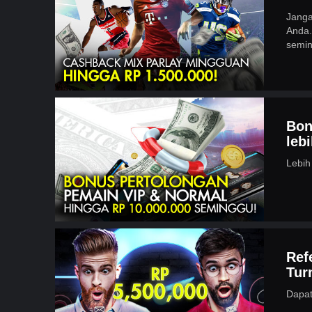
Janga
Anda.
semin
Bon
lebi
Lebih
Ref
Tur
Dapat