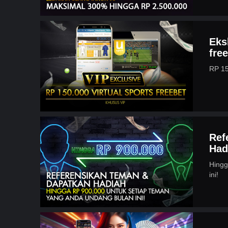
Eks
fre
RP 15
Ref
Had
Hingg
ini!