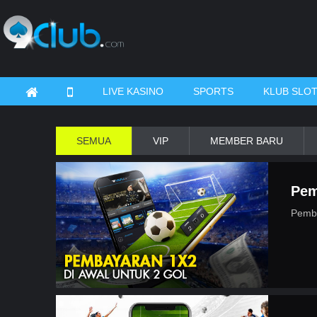
LIVE KASINO
SPORTS
KLUB SLO
SEMUA
VIP
MEMBER BARU
Pem
Pemba