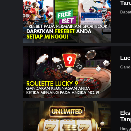
Tar
Dapat
Luc
Gand
Eks
Tan
Hingg