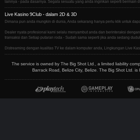
lainnya - pada dasarnya. Segala sesuatu yang anda inginkan seperti bermain di
Live Kasino 9Club - dalam 2D & 3D
Dimana pun anda mungkin di dunia, Anda sekarang hanya perlu klik untuk dapa
Dealer nyata profesional kami selalu menyambut anda dan berinteraksi dengan 
transaksi dan Setiap putaran roda - Sudah sama seperti jika anda sedang dudu
Distreaming dengan kualitas TV ke dalam komputer anda, Lingkungan Live Kas
The service is owned by The Big Shot Ltd., a limited liability co
Barrack Road, Belize City, Belize. The Big Shot Ltd. i