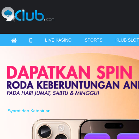
LIVE KASINO
SPORTS
KLUB SLO
Syarat dan Ketentuan