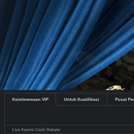
Keistimewaan VIP
Untuk Kualifikasi
Pusat Pe
Live Kasino Cash Rebate