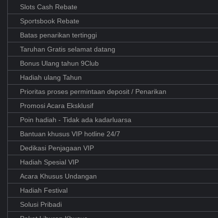
Slots Cash Rebate
Sportsbook Rebate
Batas penarikan tertinggi
Taruhan Gratis selamat datang
Bonus Ulang tahun 9Club
Hadiah ulang Tahun
Prioritas proses permintaan deposit / Penarikan
Promosi Acara Eksklusif
Poin hadiah - Tidak ada kadarluarsa
Bantuan khusus VIP hotline 24/7
Dedikasi Penjagaan VIP
Hadiah Spesial VIP
Acara Khusus Undangan
Hadiah Festival
Solusi Pribadi