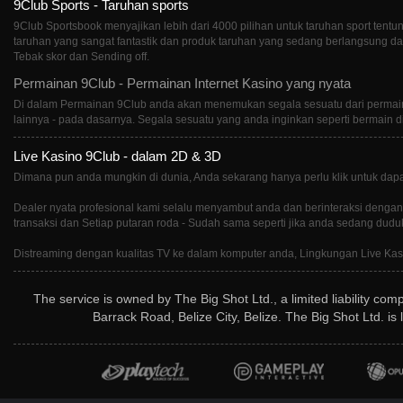
9Club Sports - Taruhan sports
9Club Sportsbook menyajikan lebih dari 4000 pilihan untuk taruhan sport te
taruhan yang sangat fantastik dan produk taruhan yang sedang berlangsung da
Tebak skor dan Sending off.
Permainan 9Club - Permainan Internet Kasino yang nyata
Di dalam Permainan 9Club anda akan menemukan segala sesuatu dari permainan 
lainnya - pada dasarnya. Segala sesuatu yang anda inginkan seperti bermain di
Live Kasino 9Club - dalam 2D & 3D
Dimana pun anda mungkin di dunia, Anda sekarang hanya perlu klik untuk dapa
Dealer nyata profesional kami selalu menyambut anda dan berinteraksi dengan 
transaksi dan Setiap putaran roda - Sudah sama seperti jika anda sedang dudu
Distreaming dengan kualitas TV ke dalam komputer anda, Lingkungan Live Kas
The service is owned by The Big Shot Ltd., a limited liability co
Barrack Road, Belize City, Belize. The Big Shot Ltd. i