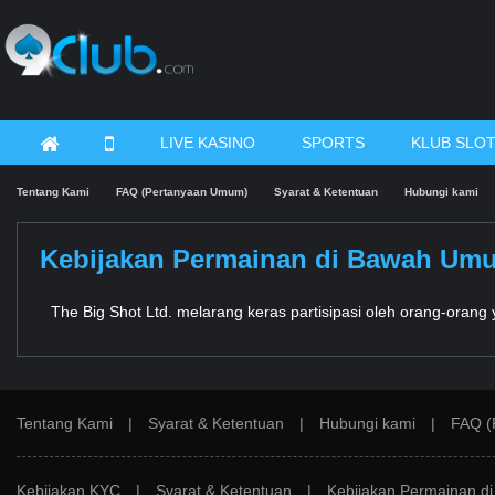
LIVE KASINO
SPORTS
KLUB SLO
Tentang Kami
FAQ (Pertanyaan Umum)
Syarat & Ketentuan
Hubungi kami
Kebijakan Permainan di Bawah Umur
The Big Shot Ltd. melarang keras partisipasi oleh orang-orang
Tentang Kami
|
Syarat & Ketentuan
|
Hubungi kami
|
FAQ (
Kebijakan KYC
|
Syarat & Ketentuan
|
Kebijakan Permainan d