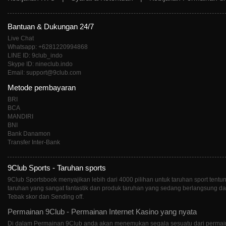
Bantuan & Dukungan 24/7
Live Chat
Whatsapp: +6281220994868
LINE ID: 9club_indo
Skype ID: nineclub.indo
Email: support@9club.com
Metode pembayaran
BRI
BCA
MANDIRI
BNI
Bank Danamon
Transfer Inter-Bank
9Club Sports - Taruhan sports
9Club Sportsbook menyajikan lebih dari 4000 pilihan untuk taruhan sport te
taruhan yang sangat fantastik dan produk taruhan yang sedang berlangsung da
Tebak skor dan Sending off.
Permainan 9Club - Permainan Internet Kasino yang nyata
Di dalam Permainan 9Club anda akan menemukan segala sesuatu dari permainan 